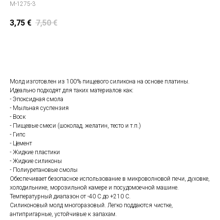
M-1275-3
3,75
€
7,50
€
Положить в корзину
Молд изготовлен из 100% пищевого силикона на основе платины.
Идеально подходят для таких материалов как:
- Эпоксидная смола
- Мыльная суспензия
- Воск
- Пищевые смеси (шоколад, желатин, тесто и т.п.)
- Гипс
- Цемент
- Жидкие пластики
- Жидкие силиконы
- Полиуретановые смолы
Обеспечивает безопасное использование в микроволновой печи, духовке,
холодильнике, морозильной камере и посудомоечной машине.
Температурный диапазон от -40 С до +210 С.
Силиконовый молд многоразовый. Легко поддаются чистке,
антипригарные, устойчивые к запахам.