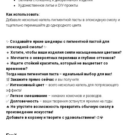
Заливка столешниц и декоративных изделий
Художественное литье и DIY-проекты
Как использовать:
Добавьте несколько капель пигментной пасты в эпоксидную смолу и
тщательно перемешайте до однородного цвета.
✨
Создавайте яркие шедевры с пигментной пастой для
эпоксидной смолы!
✨
🔹
Хотите, чтобы ваши изделия сияли насыщенными цветами?
🔹
Мечтаете о невероятных переливах и глубине оттенков?
🔹
Ищете стойкий краситель, который не выцветает со
временем?
Тогда наша пигментная паста – идеальный выбор для вас!
🛒
Закажите прямо сейчас
и вы получите:
✅
Интенсивный цвет
– всего несколько капель для потрясающего
эффекта!
✅
Легкое смешивание
– никаких комочков и разводов.
✅
Долговечность
– ваши творения останутся яркими на годы.
🔥
Не упустите возможность превратить обычную смолу в
произведение искусства!
Добавьте в корзину и творите с удовольствием!
🎨💎