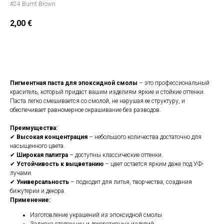
#24 Burnt Brown
2,00
€
BUY NOW
Пигментная паста для эпоксидной смолы
– это профессиональный
краситель, который придаст вашим изделиям яркие и стойкие оттенки.
Паста легко смешивается со смолой, не нарушая ее структуру, и
обеспечивает равномерное окрашивание без разводов.
Преимущества:
✔
Высокая концентрация
– небольшого количества достаточно для
насыщенного цвета.
✔
Широкая палитра
– доступны классические оттенки.
✔
Устойчивость к выцветанию
– цвет остается ярким даже под УФ-
лучами.
✔
Универсальность
– подходит для литья, творчества, создания
бижутерии и декора.
Применение:
Изготовление украшений из эпоксидной смолы