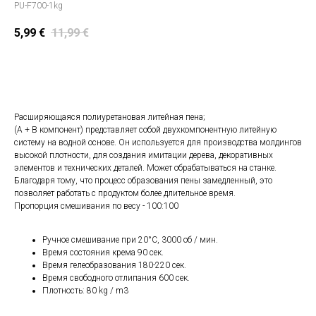
PU-F700-1kg
5,99
€
11,99
€
Положить в корзину
Расширяющаяся полиуретановая литейная пена;
(A + B компонент) представляет собой двухкомпонентную литейную
систему на водной основе. Он используется для производства молдингов
высокой плотности, для создания имитации дерева, декоративных
элементов и технических деталей. Может обрабатываться на станке.
Благодаря тому, что процесс образования пены замедленный, это
позволяет работать с продуктом более длительное время.
Пропорция смешивания по весу - 100:100
Ручное смешивание при 20°C, 3000 об / мин.
Время состояния крема 90 сек.
Время гелеобразования 180-220 сек.
Время свободного отлипания 600 сек.
Плотность: 80 kg / m3