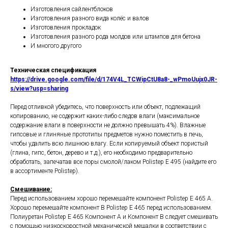
Изготовления сайлентблоков
Изготовления разного вида колёс и валов
Изготовления прокладок
Изготовления разного рода молдов или штампов для бетона
И многого другого
Техническая спецификация
https://drive.google.com/file/d/174V4L_TCWipCtU8a8-_wPmoUujx0JR-
s/view?usp=sharing
Перед отливкой убедитесь, что поверхность или объект, подлежащий
копированию, не содержит каких-либо следов влаги (максимальное
содержание влаги в поверхности не должно превышать 4%). Влажные
гипсовые и глиняные прототипы предметов нужно поместить в печь,
чтобы удалить всю лишнюю влагу. Если копируемый объект пористый
(глина, гипс, бетон, дерево и т.д.), его необходимо предварительно
обработать, запечатав все поры смолой/лаком Polistep E 495 (найдите его
в ассортименте Polistep).
Смешивание:
Перед использованием хорошо перемешайте компонент Polistep E 465 A.
Хорошо перемешайте компонент B Polistep E 465 перед использованием.
Полиуретан Polistep E 465 Компонент А и Компонент В следует смешивать
с помощью низкоскоростной механической мешалки в соответствии с