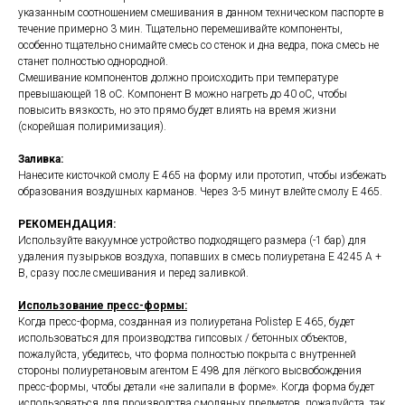
указанным соотношением смешивания в данном техническом паспорте в
течение примерно 3 мин. Тщательно перемешивайте компоненты,
особенно тщательно снимайте смесь со стенок и дна ведра, пока смесь не
станет полностью однородной.
Смешивание компонентов должно происходить при температуре
превышающей 18 оС. Компонент В можно нагреть до 40 оС, чтобы
повысить вязкость, но это прямо будет влиять на время жизни
(скорейшая полиримизация).
Заливка:
Нанесите кисточкой смолу E 465 на форму или прототип, чтобы избежать
образования воздушных карманов. Через 3-5 минут влейте смолу E 465.
РЕКОМЕНДАЦИЯ:
Используйте вакуумное устройство подходящего размера (-1 бар) для
удаления пузырьков воздуха, попавших в смесь полиуретана E 4245 A +
B, сразу после смешивания и перед заливкой.
Использование пресс-формы:
Когда пресс-форма, созданная из полиуретана Polistep E 465, будет
использоваться для производства гипсовых / бетонных объектов,
пожалуйста, убедитесь, что форма полностью покрыта с внутренней
стороны полиуретановым агентом E 498 для лёгкого высвобождения
пресс-формы, чтобы детали «не залипали в форме». Когда форма будет
использоваться для производства смоляных предметов, пожалуйста, так