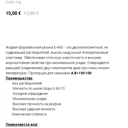
E-465-1kg
15,00
€
17,00
€
Положить в корзину
Жидкая формовочная резина Е-465 - это двухкомпонентный, не
содержащий растворителей, высоко модульный полиуретановый
эластомер. Обеспечивает отличную эластичность и высокие
морозостойкие свойства при минимальной усадке. Отверждается
реакцией (соединением) двух компонентов даже при очень низких
температурах. Пропорция для смешивая
А:В=100:100
Преимущества:
· Без растворителей
· Мягкость по шкале Шора А 60-70
· Холодное отверждение
· Минимальная усадка
· Высокая прочность на разрыв
· Высокая ударная вязкость
· Химическая стойкость
Применяется для: