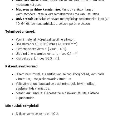
Kuni 70% sääst:
Valmis dekoratiivkivi maksumus on mitu korda
madalam kui poes.
Mugavus ja lihtne kasutamine:
Painduv silikoon tagab
valmistoodete lihtsa ja kiire eemaldamise ilma kahjustusteta.
Universaalsus:
Sobib erinevate materjalidega töötamiseks: kips (G-
10, G-16), tsement, arhitektuurbetoon, polümerbetoon.
Tehnilised andmed:
Vormi materjal: Kõrgekvaliteediline silikoon.
Ühe elemendi suurus: [umbes 410-300 mm].
Elementide arv vormis: [3 kuni 10 tk].
Üldpind ühe valamise kohta: [umbes 0,1 m²].
Kivi paksus: [umbes 5-20 mm].
Rakendusvaldkonnad:
Sisemine viimistlus: esiletõstvad seinad, köögipõllad, kaminade
viimistlus, uste ja aknaavade viimistlus.
Välisviimistlus: fassaadide plaatimine, soklite viimistlus,
aiaelementide viimistlus.
Maastikukujundus: lillepeenarde, alpiinkaunistuste, aiateede
kujundamine.
Mis kuulub komplekti?
Silikoonvormide komplett 10 tk.