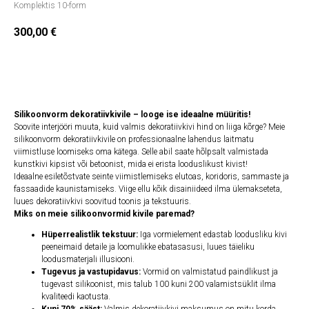
Komplektis 10-form
300,00
€
Lisa ostukorvi
Silikoonvorm dekoratiivkivile – looge ise ideaalne müüritis!
Soovite interjööri muuta, kuid valmis dekoratiivkivi hind on liiga kõrge? Meie
silikoonvorm dekoratiivkivile on professionaalne lahendus laitmatu
viimistluse loomiseks oma kätega. Selle abil saate hõlpsalt valmistada
kunstkivi kipsist või betoonist, mida ei erista looduslikust kivist!
Ideaalne esiletõstvate seinte viimistlemiseks elutoas, koridoris, sammaste ja
fassaadide kaunistamiseks. Viige ellu kõik disainiideed ilma ülemakseteta,
luues dekoratiivkivi soovitud toonis ja tekstuuris.
Miks on meie silikoonvormid kivile paremad?
Hüperrealistlik tekstuur:
Iga vormielement edastab loodusliku kivi
peeneimaid detaile ja loomulikke ebatasasusi, luues täieliku
loodusmaterjali illusiooni.
Tugevus ja vastupidavus:
Vormid on valmistatud paindlikust ja
tugevast silikoonist, mis talub 100 kuni 200 valamistsüklit ilma
kvaliteedi kaotusta.