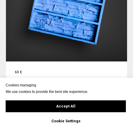
60
€
Silikoonvorm dekoratiivkivi valmistamiseks "ARENA"
Cookies managing
We use cookies to provide the best site experience.
Accept All
Cookie Settings