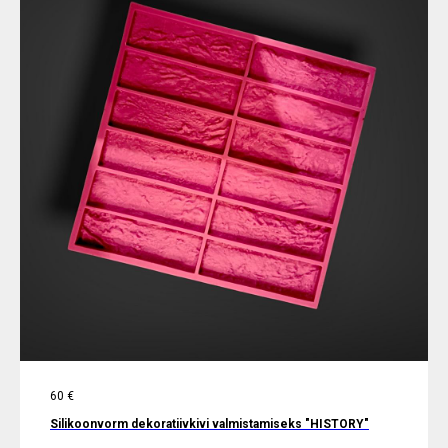
60
€
Silikoonvorm dekoratiivkivi valmistamiseks "HISTORY"