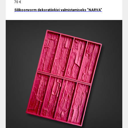
I
70
€
Silikoonvorm dekoratiivkivi valmistamiseks "NARVA"