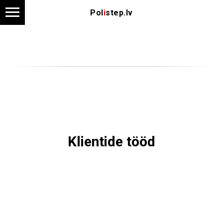
Pol
i
step.lv
Klientide tööd