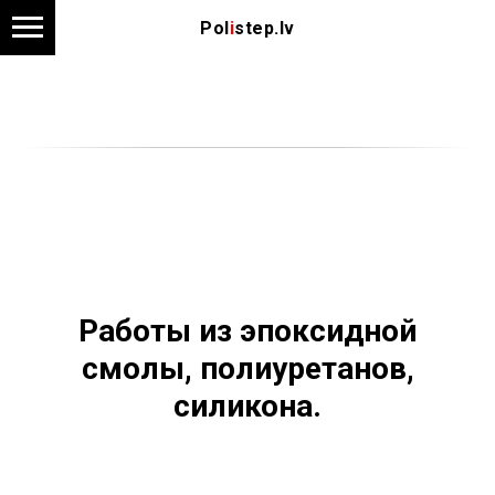
Pol
i
step.lv
Работы из эпоксидной
смолы, полиуретанов,
силикона.