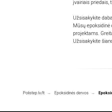
įvairiais priedais,
Užsisakykite daba
Mūsų epoksidinė 
projektams. Greit
Užsisakykite šiandi
Polistep.lv/lt
Epoksidinės dervos
Epoksi
→
→