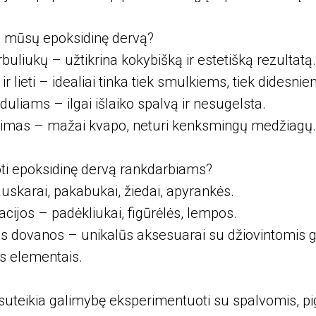
is mūsų epoksidinę dervą?
rbuliukų – užtikrina kokybišką ir estetišką rezultatą.
r lieti – idealiai tinka tiek smulkiems, tiek didesn
uliams – ilgai išlaiko spalvą ir nesugelsta.
mas – mažai kvapo, neturi kenksmingų medžiagų.
ti epoksidinę dervą rankdarbiams?
uskarai, pakabukai, žiedai, apyrankės.
acijos – padėkliukai, figūrėlės, lempos.
s dovanos – unikalūs aksesuarai su džiovintomis g
ais elementais.
suteikia galimybę eksperimentuoti su spalvomis, pi