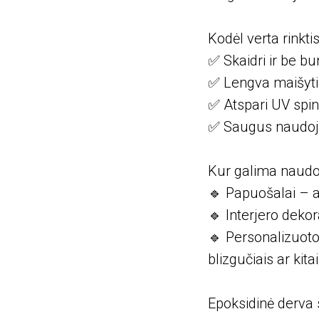
Kodėl verta rinkt
✅ Skaidri ir be bu
✅ Lengva maišyti i
✅ Atspari UV spind
✅ Saugus naudoji
Kur galima naudo
🔹 Papuošalai – a
🔹 Interjero dekor
🔹 Personalizuoto
blizgučiais ar kit
Epoksidinė derva 