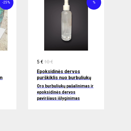
-25%
%
5
€
10
€
Epoksidinės dervos
am
purškiklis nuo burbuliukų
Oro burbuliukų pašalinimas ir
epoksidinės dervos
paviršiaus išlyginimas