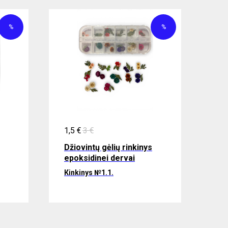
%
%
1,5
€
3
€
Džiovintų gėlių rinkinys
epoksidinei dervai
Кinkinys №1.1.