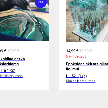
-25%
99
€
19,99
€
14,99
€
19,99
€
Nav noliktavā
ksidinė derva
kdarbiams
Epoksidas skirtas gili
liejimui
110 (1KG)
elis klampumas
HL-521 (1kg)
Mažas klampumas