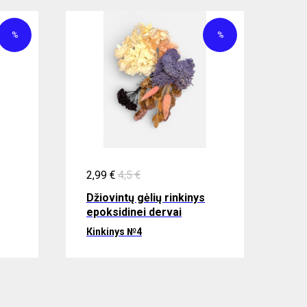
%
%
2,99
€
4,5
€
Džiovintų gėlių rinkinys
epoksidinei dervai
Кinkinys №4