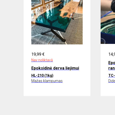
19,99
€
14,
Nav noliktavā
Epo
Epoksidinė derva liejimui
ran
HL-210 (1kg)
TC-
Mažas klampumas
Did