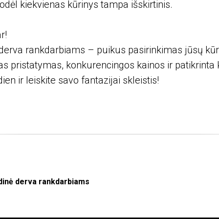
 todėl kiekvienas kūrinys tampa išskirtinis.
r!
derva rankdarbiams – puikus pasirinkimas jūsų kū
as pristatymas, konkurencingos kainos ir patikrinta
en ir leiskite savo fantazijai skleistis!
dinė derva rankdarbiams