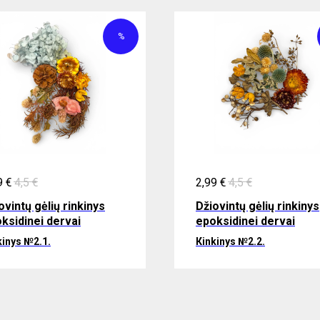
%
9
€
4,5
€
2,99
€
4,5
€
ovintų gėlių rinkinys
Džiovintų gėlių rinkinys
ksidinei dervai
epoksidinei dervai
kinys №2.1.
Кinkinys №2.2.