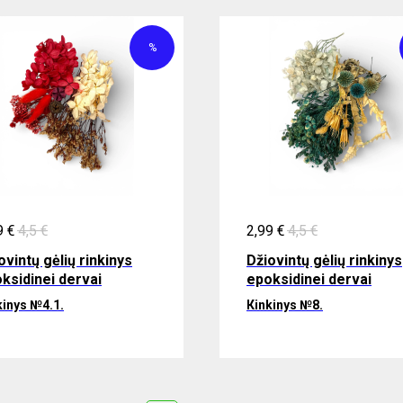
%
9
€
4,5
€
2,99
€
4,5
€
ovintų gėlių rinkinys
Džiovintų gėlių rinkinys
ksidinei dervai
epoksidinei dervai
kinys №4.1.
Кinkinys №8.