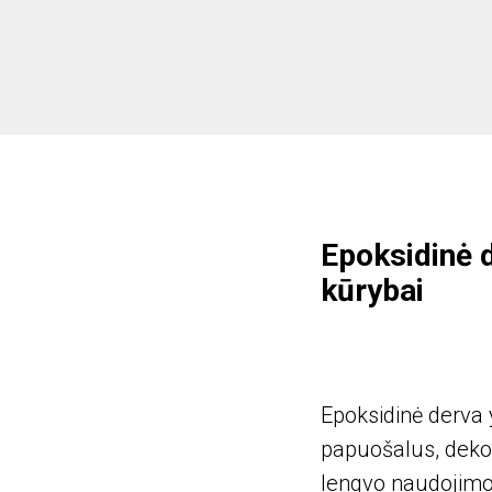
Epoksidinė 
kūrybai
Epoksidinė derva 
papuošalus, dekor
lengvo naudojimo j