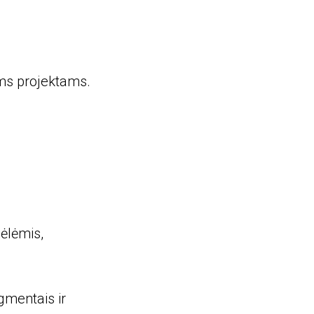
iems projektams.
ėlėmis,
gmentais ir