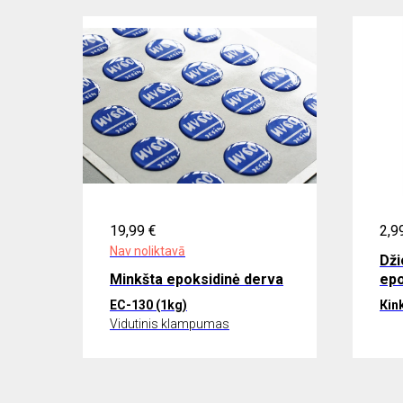
19,99
€
2,9
Nav noliktavā
Dži
Minkšta epoksidinė derva
epo
ЕС-130 (1kg)
Кin
Vidutinis klampumas