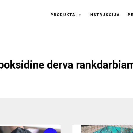
PRODUKTAI
INSTRUKCIJA
P
poksidine derva rankdarbia