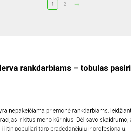
1
2
derva rankdarbiams – tobulas pasir
yra nepakeičiama priemonė rankdarbiams, leidžianti
acijas ir kitus meno kūrinius. Dėl savo skaidrumo,
i itin populiari tarp pradedančiųjų ir profesionalų.