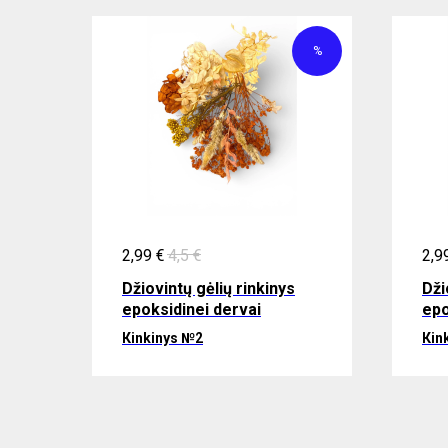
%
2,99
€
4,5
€
2,9
Džiovintų gėlių rinkinys
Dži
epoksidinei dervai
epo
Кinkinys №2
Кin